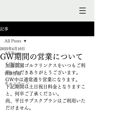
記事
All Posts
2025年4月10日
All Posts
GW期間の営業について
イベント
加藤農園ゴルフリンクスをいつもご利
用いただきありがとうございます。
営業情報
GW中は通常通り営業になります。
キャンペーン
下記期間は土日祝日料金となりますこ
と、何卒ご了承ください。
尚、平日サブスクプランはご利用いた
だけません。