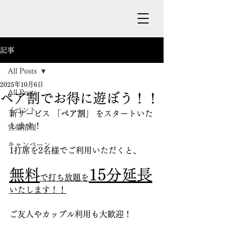
記事
All Posts
2025年10月6日
All Posts
ペア割でお得に遊ぼう！！
イベント
新サービス 
「ペア割」
 をスタートいた
します！
営業情報
キャンペーン
1打席を2名様でご利用いただくと、
無料
15分延長
で打ち放題を
いたします！！
ご友人やカップル利用も大歓迎！