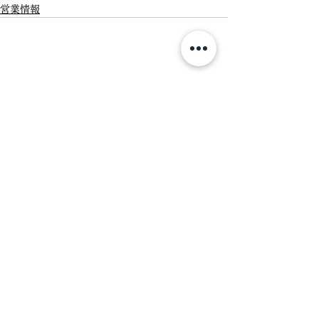
営業情報
【重要】台風接近に伴う
営業時間変更および臨時