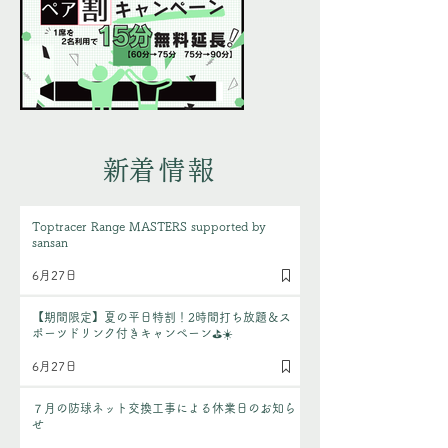
​新着情報
Toptracer Range MASTERS supported by
sansan
6月27日
【期間限定】夏の平日特割！2時間打ち放題＆ス
ポーツドリンク付きキャンペーン⛳️☀️
6月27日
７月の防球ネット交換工事による休業日のお知ら
せ