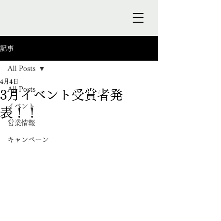
記事
All Posts
4月4日
All Posts
3月イベント受賞者発
イベント
表！！
営業情報
キャンペーン