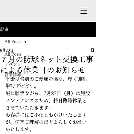
記事
All Posts
6月20日
All Posts
７月の防球ネット交換工事
イベント
による休業日のお知らせ
営業情報
平素は格別のご愛顧を賜り、厚く御礼
キャンペーン
申し上げます。
誠に勝手ながら、7月27日（月）は施設
メンテナンスのため、
終日臨時休業
と
させていただきます。
お客様にはご不便とおかけいたします
が、何卒ご理解のほどよろしくお願い
いたします。