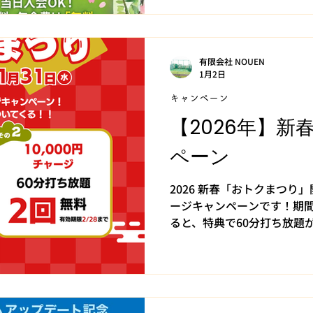
有限会社 NOUEN
1月2日
キャンペーン
【2026年】新
ペーン
2026 新春「おトクまつり」
ージキャンペーンです！期間
ると、特典で60分打ち放題が
ーン期間 2026年1月5日(月)
（チャージ額に応じてプレゼン
チャージ→ 60分打ち放題：
で） その2｜10,000円チ
（有効期限：2/28まで） その