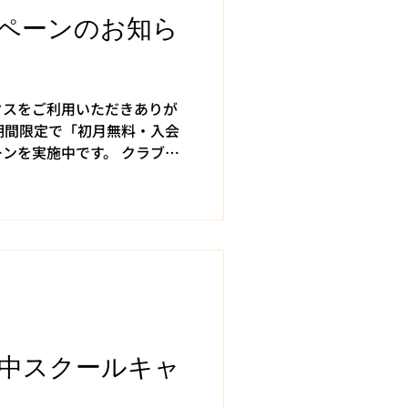
に、 オンラインセミナー招待
ペーンのお知ら
た。ダイヤモンド会員様は、
待等も！ 【キャンペーンも
して、2025年12月15日
水） の期間でキ
クスをご利用いただきありが
期間限定で「初月無料・入会
ンを実施中です。 クラブを
始められるよう、 レンタル
ります。...
集中スクールキャ