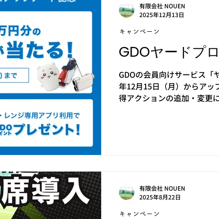
打ち放題：1回無料（有効期限
有限会社 NOUEN
2025年12月13日
期間中にフロントでICカー
のスタート、気持ちよく打ち始めましょ
キャンペーン
注意 ※ICカードのチャージ上
GDOヤードプ
超えるチャージはできませ
GDOの会員向けサービス「ヤ
年12月15日（月）からア
得アクションの追加・変更
更新。さらに記念キャンペー
プデート内容】 1）ヤード
ューアル！ ① ニュース記
1日5記事の閲覧でヤードが
入る仕組みも。（※アプリ
② トップトレーサー・レン
QRコードをスキャンするな
有限会社 NOUEN
ド獲得の対象に。 ③ ゴル
2025年8月22日
更 これまでの「チケット利
に応じてヤードが貯まる方式
キャンペーン