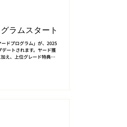
：2/28まで） 🎍参加方法
ドをチャージするだけ！新年
う〜！🏌️‍♂️🏌️‍♀️ 🎍ご
限は30,000円です。上限を
ログラムスタート
んのでご注意ください。
ードプログラム」が、2025
ップデートされます。ヤード獲
に加え、上位グレード特典も
ンも実施されます。 【アッ
が“もっと貯めやすく”なるリニ
事の閲覧 ログインした状態で、
付与 。連続達成でボーナスが
からの記事閲覧は対象外）。
ジ専用アプリの利用 打席の
ど、専用アプリの利用でヤー
フテックのヤード獲得方式が変
用」ベースから、 支払い金額
 へ。 2）グレード特典もア