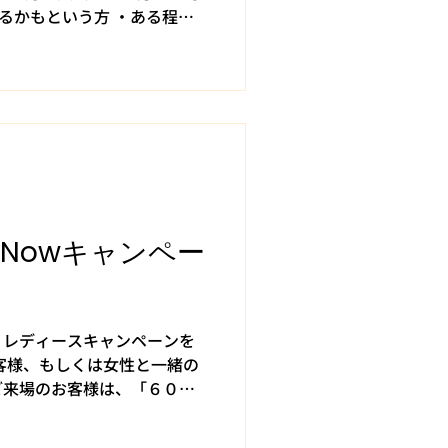
なるかもという方 ・ある程度
良い！という方 ・とりあえ
めの企画です。
lf Nowキャンペー
、レディースキャンペーンを
客様、もしくは女性と一緒の
ご来場のお客様は、「６０分
がご利用いただけます。 こ
戦してみませんか？...