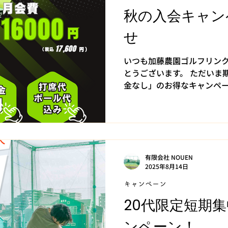
ップデート 上位会員様向け
秋の入会キャン
などの特典が追加されまし
クラブフィッティング特別招
せ
実施！！】 アップデートを記念
（月）〜2026年1月14日（
いつも加藤農園ゴルフリン
とうございます。 ただいま
金なし」のお得なキャンペー
お持ちでない方でも安心して
クラブも無料でご用意 してお
有限会社 NOUEN
2025年8月14日
キャンペーン
20代限定短期
ンペーン！