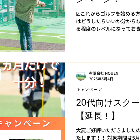
☑これからゴルフを始める方
はどうしたらいいか分からな
る程度のレベルになっておき
応援します！一緒にゴルフ始
験から！ ■内容...
有限会社 NOUEN
2025年5月4日
キャンペーン
20代向けスク
【延長！】
大変ご好評いただきました
たします！！ 対象期間は5月