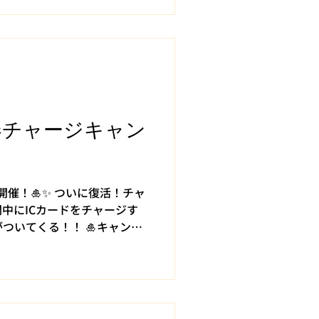
春チャージキャン
開催！🎍✨ ついに復活！チャ
中にICカードをチャージす
ついてくる！！ 🎍キャンペ
〜1月31日(水) 🎍特典内容
ト！） その1｜20,000円
4回無料（有効期限：3/31ま
ャージ→ 60分打ち放題：2回無料
3｜5,000円チャージ→ 60分