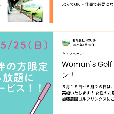
ぶらでOK ・仕事で必要に
ゴルフができるようになれば
ず基礎だけ学びたい方 お勧
有限会社 NOUEN
2025年4月30日
キャンペーン
Woman`s Go
ン！
５月１８日～５月２６日は
実施いたします！ 女性のお
加藤農園ゴルフリンクスに
打ち放題の１５分延長」特典
の機会にぜひ新しい趣味に挑